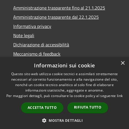
Amministrazione trasparente fino al 21.1.2025
Amministrazione trasparente dal 22.1.2025
Informativa privacy
Note legali
Dichiarazione di accessibilità
Meccanismo di feedback
×
Whistleblowing
Informazioni sui cookie
Questo sito web utilizza cookie tecnici e assimilati strettamente
necessari al corretto funzionamento e alla navigazione del sito,
nonché un cookie tecnico analitico al solo fine di elaborare
informazioni statistiche, aggregate e anonime.
RSS
Copyright © 2020 •
Per maggiori dettagli, può consultare la cookie policy al seguente
link
Accessibilità
Comune di Scarlino •
Privacy
Powered by
Municipium
•
RIFIUTA TUTTO
ACCETTA TUTTO
Cookie
Accesso redazione
Mappa del sito
MOSTRA DETTAGLI