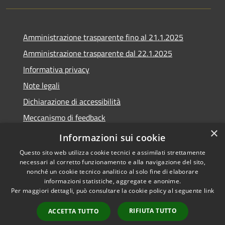
Amministrazione trasparente fino al 21.1.2025
Amministrazione trasparente dal 22.1.2025
Informativa privacy
Note legali
Dichiarazione di accessibilità
Meccanismo di feedback
×
Whistleblowing
Informazioni sui cookie
Questo sito web utilizza cookie tecnici e assimilati strettamente
necessari al corretto funzionamento e alla navigazione del sito,
nonché un cookie tecnico analitico al solo fine di elaborare
informazioni statistiche, aggregate e anonime.
RSS
Copyright © 2020 •
Per maggiori dettagli, può consultare la cookie policy al seguente
link
Accessibilità
Comune di Scarlino •
Privacy
Powered by
Municipium
•
RIFIUTA TUTTO
ACCETTA TUTTO
Cookie
Accesso redazione