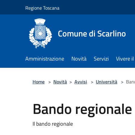
Salta al contenuto principale
Regione Toscana
Comune di Scarlino
Amministrazione
Novità
Servizi
Vivere 
Home
>
Novità
>
Avvisi
>
Università
>
Band
Bando regionale p
Il bando regionale