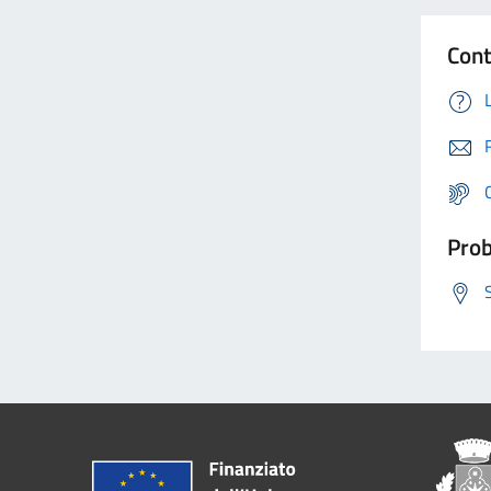
Cont
Prob