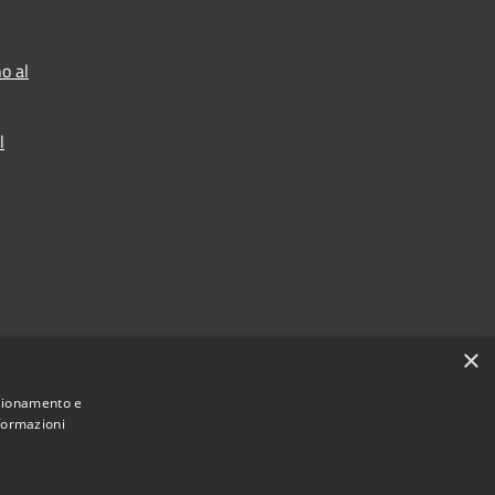
o al
l
×
nzionamento e
nformazioni