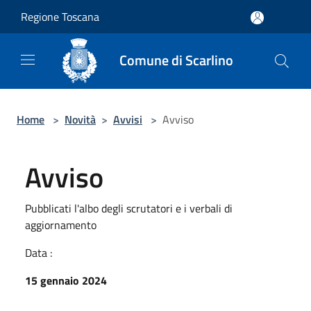
Salta al contenuto principale
Regione Toscana
Comune di Scarlino
Home
>
Novità
>
Avvisi
>
Avviso
Avviso
Pubblicati l'albo degli scrutatori e i verbali di
aggiornamento
Data :
15 gennaio 2024