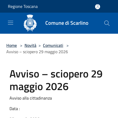
Salta al contenuto principale
Regione Toscana
Comune di Scarlino
Home
>
Novità
>
Comunicati
>
Avviso – sciopero 29 maggio 2026
Avviso – sciopero 29
maggio 2026
Avviso alla cittadinanza
Data :