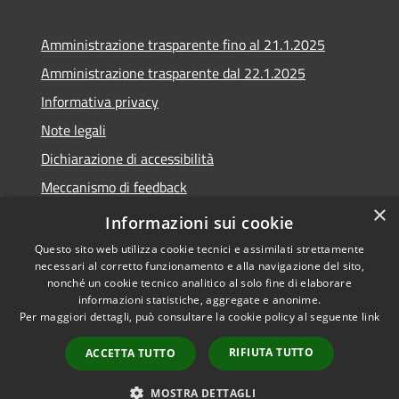
Amministrazione trasparente fino al 21.1.2025
Amministrazione trasparente dal 22.1.2025
Informativa privacy
Note legali
Dichiarazione di accessibilità
Meccanismo di feedback
×
Whistleblowing
Informazioni sui cookie
Questo sito web utilizza cookie tecnici e assimilati strettamente
necessari al corretto funzionamento e alla navigazione del sito,
nonché un cookie tecnico analitico al solo fine di elaborare
informazioni statistiche, aggregate e anonime.
RSS
Copyright © 2020 •
Per maggiori dettagli, può consultare la cookie policy al seguente
link
Accessibilità
Comune di Scarlino •
Privacy
Powered by
Municipium
•
RIFIUTA TUTTO
ACCETTA TUTTO
Cookie
Accesso redazione
Mappa del sito
MOSTRA DETTAGLI