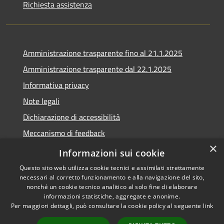
Richiesta assistenza
Amministrazione trasparente fino al 21.1.2025
Amministrazione trasparente dal 22.1.2025
Informativa privacy
Note legali
Dichiarazione di accessibilità
Meccanismo di feedback
×
Whistleblowing
Informazioni sui cookie
Questo sito web utilizza cookie tecnici e assimilati strettamente
necessari al corretto funzionamento e alla navigazione del sito,
nonché un cookie tecnico analitico al solo fine di elaborare
informazioni statistiche, aggregate e anonime.
RSS
Copyright © 2020 •
Per maggiori dettagli, può consultare la cookie policy al seguente
link
Accessibilità
Comune di Scarlino •
Privacy
Powered by
Municipium
•