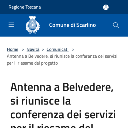
Salta al contenuto principale
Regione Toscana
Comune di Scarlino
Home
>
Novità
>
Comunicati
>
Antenna a Belvedere, si riunisce la conferenza dei servizi
per il riesame del progetto
Antenna a Belvedere,
si riunisce la
conferenza dei servizi
per il riesame del