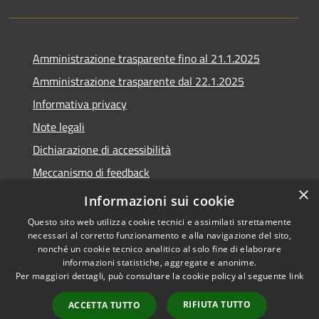
Amministrazione trasparente fino al 21.1.2025
Amministrazione trasparente dal 22.1.2025
Informativa privacy
Note legali
Dichiarazione di accessibilità
Meccanismo di feedback
×
Whistleblowing
Informazioni sui cookie
Questo sito web utilizza cookie tecnici e assimilati strettamente
necessari al corretto funzionamento e alla navigazione del sito,
nonché un cookie tecnico analitico al solo fine di elaborare
informazioni statistiche, aggregate e anonime.
RSS
Copyright © 2020 •
Per maggiori dettagli, può consultare la cookie policy al seguente
link
Accessibilità
Comune di Scarlino •
Privacy
Powered by
Municipium
•
RIFIUTA TUTTO
ACCETTA TUTTO
Cookie
Accesso redazione