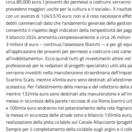
circa 85.000 euro. I proventi dei permessi a costruire verranno 
prevedono maggiori uscite per la cultura e il sociale». Il risul
con un avanzo di 1.045.570 euro: non si è reso necessario effe
debiti commerciali dato che l'andamento generale della gestione
consentito il rispetto degli indicatori della tempestività dei pa
Il bilancio 2024 ammonta complessivamente a circa 26 milioni di
3 milioni di euro – continua l’assessore Bianchi –: e per gli equi
all’applicazione dei proventi per permessi a costruire così com
all’indebitamento». Ecco quindi tutti gli investimenti attesi nel
professionali per le redazioni di progetti specialistici utili alla
verranno investiti nella manutenzione straordinaria dell’impiant
Scarlino Scalo, mentre 45mila euro sono destinati all’allestimen
scolastico. Per l’allestimento della mensa e del refettorio della 
mentre 132mila euro sono destinati alla manutenzione e all’imp
messa in sicurezza della parete rocciosa di via Roma (centro ur
e 100mila euro andranno nel potenziamento della rete fognaria 
la messa in sicurezza delle strade sono a bilancio 135mila euro
realizzazione della pista ciclabile sul Canale Allacciante (proge
Sempre per il completamento della ciclabile sugli argini e il co