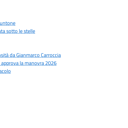
 Puntone
ta sotto le stelle
ensità da Gianmarco Carroccia
le approva la manovra 2026
tacolo