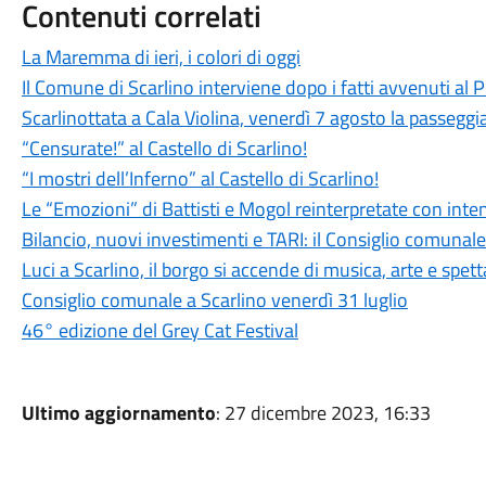
Contenuti correlati
La Maremma di ieri, i colori di oggi
Il Comune di Scarlino interviene dopo i fatti avvenuti al
Scarlinottata a Cala Violina, venerdì 7 agosto la passeggia
“Censurate!” al Castello di Scarlino!
“I mostri dell’Inferno” al Castello di Scarlino!
Le “Emozioni” di Battisti e Mogol reinterpretate con int
Bilancio, nuovi investimenti e TARI: il Consiglio comuna
Luci a Scarlino, il borgo si accende di musica, arte e spet
Consiglio comunale a Scarlino venerdì 31 luglio
46° edizione del Grey Cat Festival
Ultimo aggiornamento
: 27 dicembre 2023, 16:33