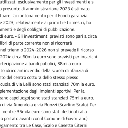
utilizzati esclusivamente per gli investimenti e si
tato presunto di amministrazione 2023 è stimato
ttuare l’accantonamento per il Fondo garanzia
 2023, relativamente ai primi tre trimestri, ha
gamenti e degli obblighi di pubblicazione.
 euro. «Gli investimenti previsti sono pari a circa
libri di parte corrente non si ricorrerà
e nel triennio 2024-2026 non si prevede il ricorso
 2024: circa 60mila euro sono previsti per incarichi
 partecipazione a bandi pubblici, 38mila euro
o idrico antincendio della scuola d’infanzia di
to del centro cottura dello stesso plesso
scuola di via Lelli sono stati stanziati 70mila euro,
lementazione degli impianti sportivi. Per la
bano capoluogo) sono stati stanziati 75mila euro,
di via Amendola e via Buozzi (Scarlino Scalo). Per
, mentre 35mila euro sono stati destinati alla
tto portato avanti con il Comune di Gavorrano).
llegamento tra Le Case, Scalo e Casetta Citerni