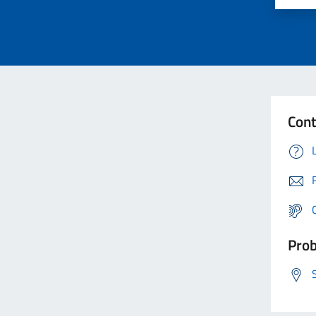
Cont
Prob