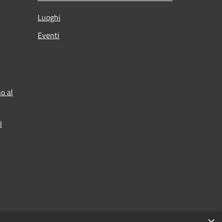
Luoghi
Eventi
o al
l