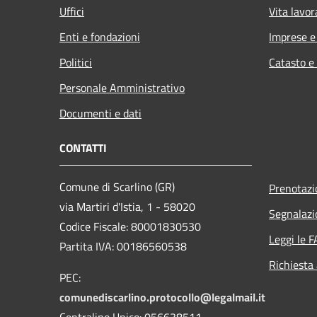
Uffici
Vita lavor
Enti e fondazioni
Imprese 
Politici
Catasto e
Personale Amministrativo
Documenti e dati
CONTATTI
Comune di Scarlino (GR)
Prenotaz
via Martiri d'Istia, 1 - 58020
Segnalazi
Codice Fiscale: 80001830530
Leggi le 
Partita IVA: 00186560538
Richiesta
PEC:
comunediscarlino.protocollo@legalmail.it
Centralino Unico: 056638511