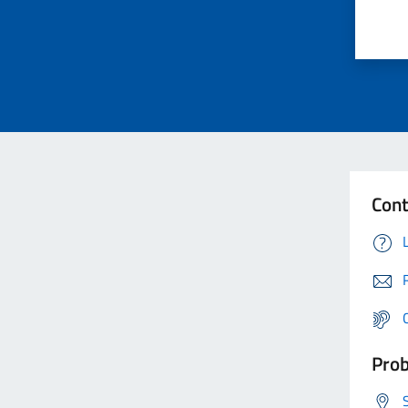
Cont
Prob