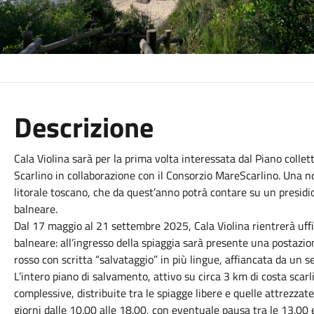
Descrizione
Cala Violina sarà per la prima volta interessata dal Piano coll
Scarlino in collaborazione con il Consorzio MareScarlino. Una n
litorale toscano, che da quest’anno potrà contare su un presidio
balneare.
Dal 17 maggio al 21 settembre 2025, Cala Violina rientrerà uffi
balneare: all’ingresso della spiaggia sarà presente una postazi
rosso con scritta “salvataggio” in più lingue, affiancata da un s
L’intero piano di salvamento, attivo su circa 3 km di costa scar
complessive, distribuite tra le spiagge libere e quelle attrezzate.
giorni dalle 10.00 alle 18.00, con eventuale pausa tra le 13.00