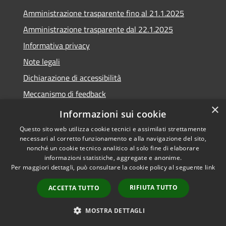
Amministrazione trasparente fino al 21.1.2025
Amministrazione trasparente dal 22.1.2025
Informativa privacy
Note legali
Dichiarazione di accessibilità
Meccanismo di feedback
×
Whistleblowing
Informazioni sui cookie
Questo sito web utilizza cookie tecnici e assimilati strettamente
necessari al corretto funzionamento e alla navigazione del sito,
nonché un cookie tecnico analitico al solo fine di elaborare
informazioni statistiche, aggregate e anonime.
RSS
Copyright © 2020 •
Per maggiori dettagli, può consultare la cookie policy al seguente
link
Accessibilità
Comune di Scarlino •
Privacy
Powered by
Municipium
•
RIFIUTA TUTTO
ACCETTA TUTTO
Cookie
Accesso redazione
Mappa del sito
MOSTRA DETTAGLI