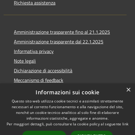
Richiesta assistenza
Amministrazione trasparente fino al 21.1.2025
Amministrazione trasparente dal 22.1.2025
Informativa privacy
Note legali
Dichiarazione di accessibilità
Meccanismo di feedback
×
Whistleblowing
Informazioni sui cookie
Questo sito web utilizza cookie tecnici e assimilati strettamente
necessari al corretto funzionamento e alla navigazione del sito,
nonché un cookie tecnico analitico al solo fine di elaborare
informazioni statistiche, aggregate e anonime.
RSS
Copyright © 2020 •
Per maggiori dettagli, può consultare la cookie policy al seguente
link
Accessibilità
Comune di Scarlino •
Privacy
Powered by
Municipium
•