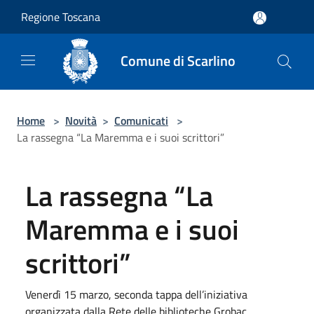
Salta al contenuto principale
Regione Toscana
Comune di Scarlino
Home
>
Novità
>
Comunicati
>
La rassegna “La Maremma e i suoi scrittori”
La rassegna “La
Maremma e i suoi
scrittori”
Venerdì 15 marzo, seconda tappa dell’iniziativa
organizzata dalla Rete delle biblioteche Grobac.