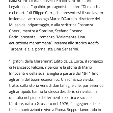
dalla storica Ilaria Cansella e dallo scrittore Carlo
Legaluppi; a Capalbio, protagonista il libro “Di macchia
e di morte” di Filippo Cerri, che presenterà il suo lavoro
insieme all’antropologo Marco D’Aurelio, direttore del
Museo del brigantaggio, e alla scrittrice Costanza
Ghezzi, mentre a Scarlino, Stefano Erasmo
Pacini presenta il romanzo “Malamente. Una
educazione maremmana”, insieme allo storico Adolfo
Turbanti e alla giornalista Lina Senserini.
“I grifoni della Maremma”. Edito da La Corte, il romanzo
di Francesco Falconi, ripercorre la storia di Mario
Innocenti e della sua famiglia a partire dal 1944 fino
agli anni del boom economico. Un romanzo vivido,
tratto dalla storia vera di due famiglie che, pur essendo
agli antipodi, hanno lo stesso desiderio di rivalsa, in
un’Italia nel pieno del fermento politico e sociale.
L’autore, nato a Grosseto nel 1976, è ingegnere delle
telecomunicazioni e vive a Roma. Seppur lavorando in