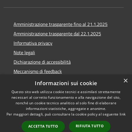
Amministrazione trasparente fino al 21.1.2025
Amministrazione trasparente dal 22.1.2025
Informativa privacy
Note legali
Dichiarazione di accessibilità
Meccanismo di feedback
×
Whistleblowing
Informazioni sui cookie
Questo sito web utilizza cookie tecnici e assimilati strettamente
necessari al corretto funzionamento e alla navigazione del sito,
nonché un cookie tecnico analitico al solo fine di elaborare
informazioni statistiche, aggregate e anonime.
RSS
Copyright © 2020 •
Per maggiori dettagli, può consultare la cookie policy al seguente
link
Accessibilità
Comune di Scarlino •
Privacy
Powered by
Municipium
•
RIFIUTA TUTTO
ACCETTA TUTTO
Cookie
Accesso redazione