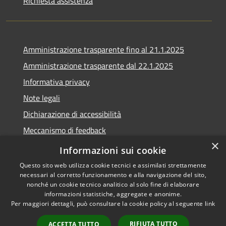
Richiesta assistenza
Amministrazione trasparente fino al 21.1.2025
Amministrazione trasparente dal 22.1.2025
Informativa privacy
Note legali
Dichiarazione di accessibilità
Meccanismo di feedback
×
Whistleblowing
Informazioni sui cookie
Questo sito web utilizza cookie tecnici e assimilati strettamente
necessari al corretto funzionamento e alla navigazione del sito,
nonché un cookie tecnico analitico al solo fine di elaborare
informazioni statistiche, aggregate e anonime.
RSS
Copyright © 2020 •
Per maggiori dettagli, può consultare la cookie policy al seguente
link
Accessibilità
Comune di Scarlino •
Privacy
Powered by
Municipium
•
RIFIUTA TUTTO
ACCETTA TUTTO