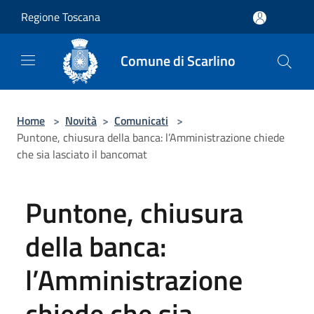
Salta al contenuto principale
Regione Toscana
Comune di Scarlino
Home
>
Novità
>
Comunicati
>
Puntone, chiusura della banca: l’Amministrazione chiede
che sia lasciato il bancomat
Puntone, chiusura
della banca:
l’Amministrazione
chiede che sia