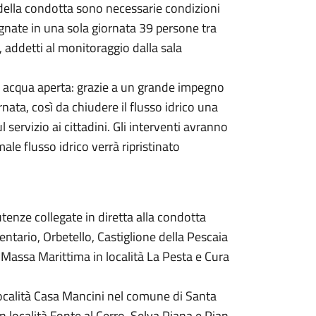
i della condotta sono necessarie condizioni
egnate in una sola giornata 39 persone tra
 addetti al monitoraggio dalla sala
ad acqua aperta: grazie a un grande impegno
ornata, così da chiudere il flusso idrico una
l servizio ai cittadini. Gli interventi avranno
ale flusso idrico verrà ripristinato
 utenze collegate in diretta alla condotta
ntario, Orbetello, Castiglione della Pescaia
zi, Massa Marittima in località La Pesta e Cura
n località Casa Mancini nel comune di Santa
n località Fonte al Cerro, Selva Piana e Pian