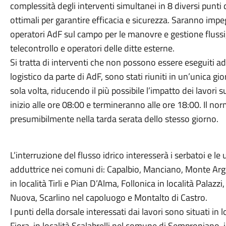
complessità degli interventi simultanei in 8 diversi punt
ottimali per garantire efficacia e sicurezza. Saranno imp
operatori AdF sul campo per le manovre e gestione flussi,
telecontrollo e operatori delle ditte esterne.
Si tratta di interventi che non possono essere eseguiti 
logistico da parte di AdF, sono stati riuniti in un’unica gi
sola volta, riducendo il più possibile l’impatto dei lavori su
inizio alle ore 08:00 e termineranno alle ore 18:00. Il norm
presumibilmente nella tarda serata dello stesso giorno.
L’interruzione del flusso idrico interesserà i serbatoi e le
adduttrice nei comuni di: Capalbio, Manciano, Monte Arge
in località Tirli e Pian D’Alma, Follonica in località Palaz
Nuova, Scarlino nel capoluogo e Montalto di Castro.
I punti della dorsale interessati dai lavori sono situati i
Fiora, in località Scalabrelli nel comune di Semproniano, i