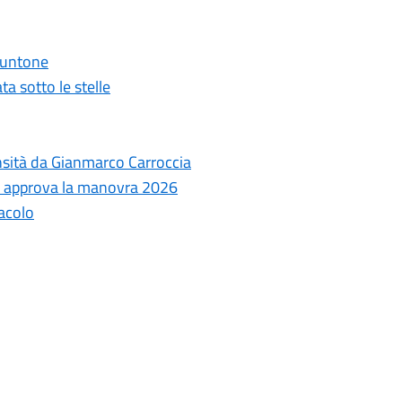
 Puntone
ta sotto le stelle
ensità da Gianmarco Carroccia
le approva la manovra 2026
tacolo