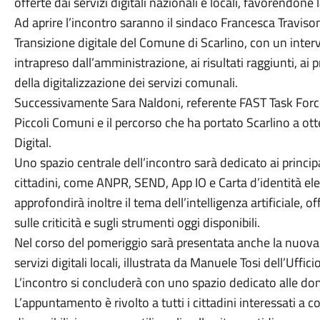
offerte dai servizi digitali nazionali e locali, favorendone 
Ad aprire l’incontro saranno il sindaco Francesca Travison
Transizione digitale del Comune di Scarlino, con un inte
intrapreso dall’amministrazione, ai risultati raggiunti, ai p
della digitalizzazione dei servizi comunali.
Successivamente Sara Naldoni, referente FAST Task Force
Piccoli Comuni e il percorso che ha portato Scarlino a ot
Digital.
Uno spazio centrale dell’incontro sarà dedicato ai principal
cittadini, come ANPR, SEND, App IO e Carta d’identità ele
approfondirà inoltre il tema dell’intelligenza artificiale,
sulle criticità e sugli strumenti oggi disponibili.
Nel corso del pomeriggio sarà presentata anche la nuova
servizi digitali locali, illustrata da Manuele Tosi dell’Uffi
L’incontro si concluderà con uno spazio dedicato alle do
L’appuntamento è rivolto a tutti i cittadini interessati a c