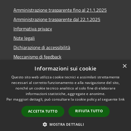
Amministrazione trasparente fino al 21.1.2025
Amministrazione trasparente dal 22.1.2025
Informativa privacy
Note legali
Dichiarazione di accessibilità
Meccanismo di feedback
×
Whistleblowing
Informazioni sui cookie
Questo sito web utilizza cookie tecnici e assimilati strettamente
necessari al corretto funzionamento e alla navigazione del sito,
nonché un cookie tecnico analitico al solo fine di elaborare
informazioni statistiche, aggregate e anonime.
RSS
Copyright © 2020 •
Per maggiori dettagli, può consultare la cookie policy al seguente
link
Accessibilità
Comune di Scarlino •
Privacy
Powered by
Municipium
•
RIFIUTA TUTTO
ACCETTA TUTTO
Cookie
Accesso redazione
Mappa del sito
MOSTRA DETTAGLI