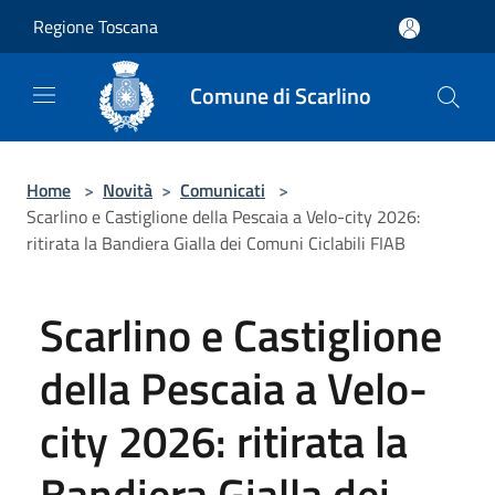
Salta al contenuto principale
Regione Toscana
Comune di Scarlino
Home
>
Novità
>
Comunicati
>
Scarlino e Castiglione della Pescaia a Velo-city 2026:
ritirata la Bandiera Gialla dei Comuni Ciclabili FIAB
Scarlino e Castiglione
della Pescaia a Velo-
city 2026: ritirata la
Bandiera Gialla dei