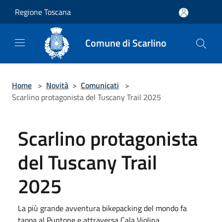
Salta al contenuto principale
Regione Toscana
Comune di Scarlino
Home
>
Novità
>
Comunicati
>
Scarlino protagonista del Tuscany Trail 2025
Scarlino protagonista
del Tuscany Trail
2025
La più grande avventura bikepacking del mondo fa
tappa al Puntone e attraversa Cala Violina