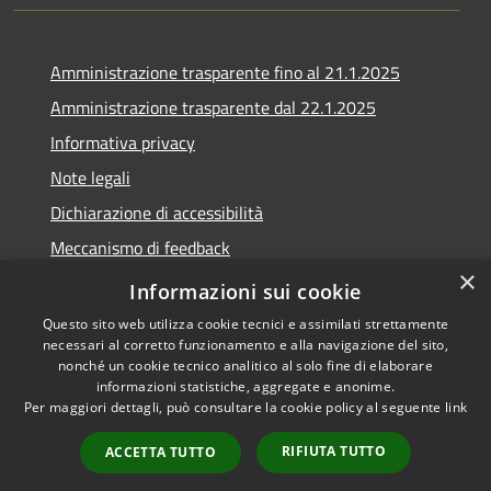
Amministrazione trasparente fino al 21.1.2025
Amministrazione trasparente dal 22.1.2025
Informativa privacy
Note legali
Dichiarazione di accessibilità
Meccanismo di feedback
×
Whistleblowing
Informazioni sui cookie
Questo sito web utilizza cookie tecnici e assimilati strettamente
necessari al corretto funzionamento e alla navigazione del sito,
nonché un cookie tecnico analitico al solo fine di elaborare
informazioni statistiche, aggregate e anonime.
RSS
Copyright © 2020 •
Per maggiori dettagli, può consultare la cookie policy al seguente
link
Accessibilità
Comune di Scarlino •
Privacy
Powered by
Municipium
•
RIFIUTA TUTTO
ACCETTA TUTTO
Cookie
Accesso redazione