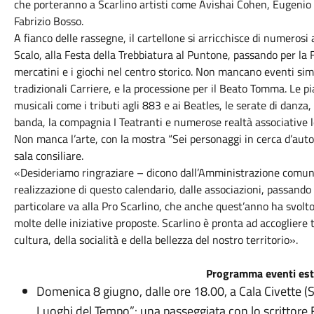
che porteranno a Scarlino artisti come Avishai Cohen, Eugenio 
Fabrizio Bosso.
A fianco delle rassegne, il cartellone si arricchisce di numerosi
Scalo, alla Festa della Trebbiatura al Puntone, passando per la F
mercatini e i giochi nel centro storico. Non mancano eventi simb
tradizionali Carriere, e la processione per il Beato Tomma. Le pi
musicali come i tributi agli 883 e ai Beatles, le serate di danza,
banda, la compagnia I Teatranti e numerose realtà associative lo
Non manca l’arte, con la mostra “Sei personaggi in cerca d’autor
sala consiliare.
«Desideriamo ringraziare – dicono dall’Amministrazione comuna
realizzazione di questo calendario, dalle associazioni, passando 
particolare va alla Pro Scarlino, che anche quest’anno ha svolt
molte delle iniziative proposte. Scarlino è pronta ad accogliere 
cultura, della socialità e della bellezza del nostro territorio».
Programma eventi es
Domenica 8 giugno, dalle ore 18.00, a Cala Civette (Sc
Luoghi del Tempo”: una passeggiata con lo scrittore 