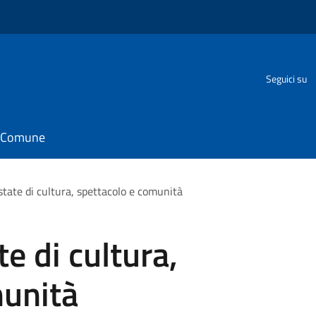
Seguici su
il Comune
state di cultura, spettacolo e comunità
te di cultura,
munità