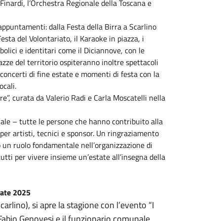
Finardi, l’Orchestra Regionale della Toscana e
 appuntamenti: dalla Festa della Birra a Scarlino
esta del Volontariato, il Karaoke in piazza, i
olici e identitari come il Diciannove, con le
azze del territorio ospiteranno inoltre spettacoli
 concerti di fine estate e momenti di festa con la
cali.
e”, curata da Valerio Radi e Carla Moscatelli nella
le – tutte le persone che hanno contribuito alla
per artisti, tecnici e sponsor. Un ringraziamento
o un ruolo fondamentale nell’organizzazione di
tutti per vivere insieme un’estate all’insegna della
tate 2025
arlino), si apre la stagione con l’evento “I
Fabio Genovesi e il funzionario comunale