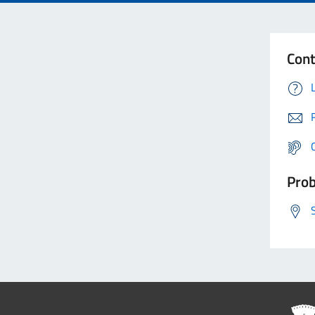
Cont
Prob