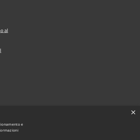
o al
l
×
nzionamento e
nformazioni