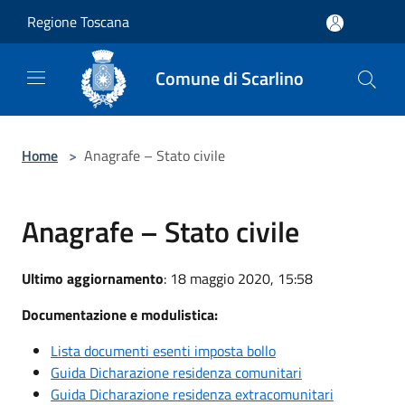
Salta al contenuto principale
Regione Toscana
Comune di Scarlino
Home
>
Anagrafe – Stato civile
Anagrafe – Stato civile
Ultimo aggiornamento
: 18 maggio 2020, 15:58
Documentazione e modulistica:
Lista documenti esenti imposta bollo
Guida Dicharazione residenza comunitari
Guida Dicharazione residenza extracomunitari