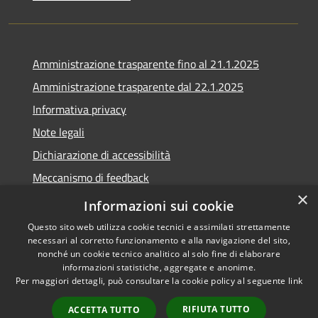
Amministrazione trasparente fino al 21.1.2025
Amministrazione trasparente dal 22.1.2025
Informativa privacy
Note legali
Dichiarazione di accessibilità
Meccanismo di feedback
×
Whistleblowing
Informazioni sui cookie
Questo sito web utilizza cookie tecnici e assimilati strettamente
necessari al corretto funzionamento e alla navigazione del sito,
nonché un cookie tecnico analitico al solo fine di elaborare
informazioni statistiche, aggregate e anonime.
RSS
Copyright © 2020 •
Per maggiori dettagli, può consultare la cookie policy al seguente
link
Accessibilità
Comune di Scarlino •
Privacy
Powered by
Municipium
•
RIFIUTA TUTTO
ACCETTA TUTTO