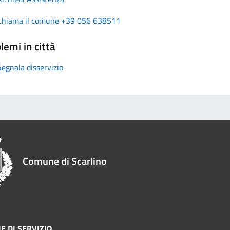
Chiama il comune +39 056 638511
lemi in città
Segnala disservizio
Comune di Scarlino
E DI SERVIZIO