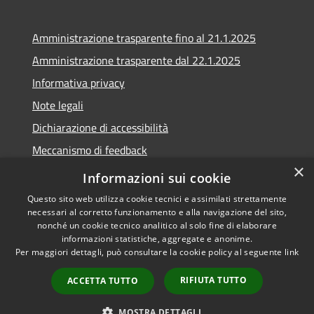
Amministrazione trasparente fino al 21.1.2025
Amministrazione trasparente dal 22.1.2025
Informativa privacy
Note legali
Dichiarazione di accessibilità
Meccanismo di feedback
×
Whistleblowing
Informazioni sui cookie
Questo sito web utilizza cookie tecnici e assimilati strettamente
necessari al corretto funzionamento e alla navigazione del sito,
nonché un cookie tecnico analitico al solo fine di elaborare
informazioni statistiche, aggregate e anonime.
RSS
Copyright © 2020 •
Per maggiori dettagli, può consultare la cookie policy al seguente
link
Accessibilità
Comune di Scarlino •
Privacy
Powered by
Municipium
•
RIFIUTA TUTTO
ACCETTA TUTTO
Cookie
Accesso redazione
Mappa del sito
MOSTRA DETTAGLI