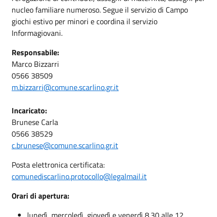
nucleo familiare numeroso. Segue il servizio di Campo
giochi estivo per minori e coordina il servizio
Informagiovani.
Responsabile:
Marco Bizzarri
0566 38509
m.bizzarri@comune.scarlino.gr.it
Incaricato:
Brunese Carla
0566 38529
c.brunese@comune.scarlino.gr.it
Posta elettronica certificata:
comunediscarlino.protocollo@legalmail.it
Orari di apertura:
lunedì, mercoledì, giovedì e venerdì 8.30 alle 12