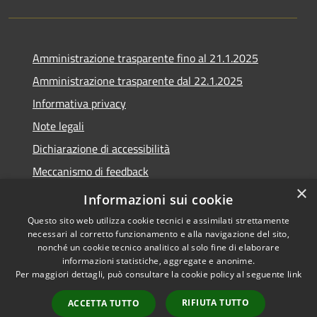
Amministrazione trasparente fino al 21.1.2025
Amministrazione trasparente dal 22.1.2025
Informativa privacy
Note legali
Dichiarazione di accessibilità
Meccanismo di feedback
×
Whistleblowing
Informazioni sui cookie
Questo sito web utilizza cookie tecnici e assimilati strettamente
necessari al corretto funzionamento e alla navigazione del sito,
nonché un cookie tecnico analitico al solo fine di elaborare
informazioni statistiche, aggregate e anonime.
RSS
Copyright © 2020 •
Per maggiori dettagli, può consultare la cookie policy al seguente
link
Accessibilità
Comune di Scarlino •
Privacy
Powered by
Municipium
•
RIFIUTA TUTTO
ACCETTA TUTTO
Cookie
Accesso redazione