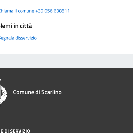
Chiama il comune +39 056 638511
lemi in città
Segnala disservizio
Comune di Scarlino
E DI SERVIZIO