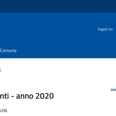
Seguici su
il Comune
0
Ved
nti - anno 2020
6:06