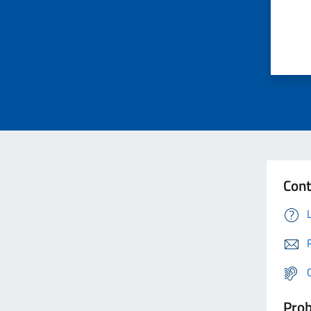
Cont
Prob