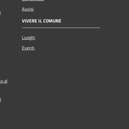
Avvisi
i
VIVERE IL COMUNE
Luoghi
Eventi
o al
l