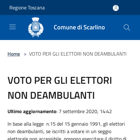
Salta al contenuto principale
Regione Toscana
Comune di Scarlino
Home
>
VOTO PER GLI ELETTORI NON DEAMBULANTI
VOTO PER GLI ELETTORI
NON DEAMBULANTI
Ultimo aggiornamento
: 7 settembre 2020, 14:42
In base alla legge n.15 del 15 gennaio 1991, gli elettori
non deambulanti, se iscritti a votare in un seggio
elettorale non accessibile, possono esercitare il diritto di