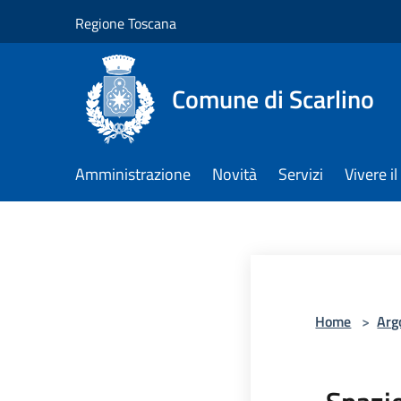
Salta al contenuto principale
Regione Toscana
Comune di Scarlino
Amministrazione
Novità
Servizi
Vivere 
Home
>
Arg