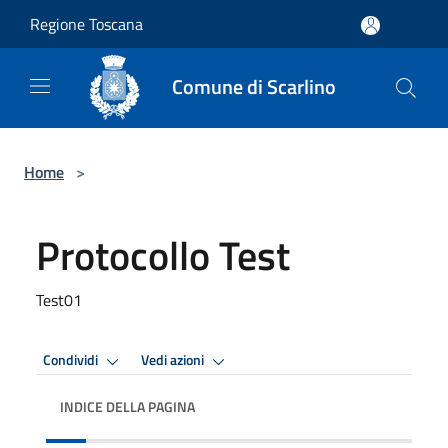
Salta al contenuto principale
Regione Toscana
Comune di Scarlino
Home
>
Protocollo Test
Test01
Condividi
Vedi azioni
INDICE DELLA PAGINA