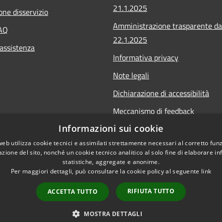
21.1.2025
one disservizio
Amministrazione trasparente da
FAQ
22.1.2025
 assistenza
Informativa privacy
Note legali
Dichiarazione di accessibilità
Meccanismo di feedback
Informazioni sui cookie
Whistleblowing
web utilizza cookie tecnici e assimilati strettamente necessari al corretto fu
azione del sito, nonché un cookie tecnico analitico al solo fine di elaborare i
statistiche, aggregate e anonime.
Per maggiori dettagli, può consultare la cookie policy al seguente
link
Copyright © 2020 • Comu
l sito
RIFIUTA TUTTO
ACCETTA TUTTO
MOSTRA DETTAGLI