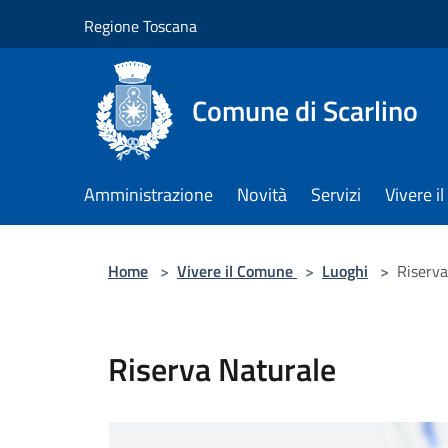
Salta al contenuto principale
Regione Toscana
Comune di Scarlino
Amministrazione
Novità
Servizi
Vivere 
Home
>
Vivere il Comune
>
Luoghi
>
Riserva
Riserva Naturale