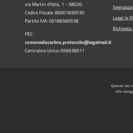
via Martiri d'Istia, 1 - 58020
Segnalazi
Codice Fiscale: 80001830530
Leggi le 
Partita IVA: 00186560538
Richiesta
PEC:
comunediscarlino.protocollo@legalmail.it
Centralino Unico: 056638511
Questo sito 
alla navig
RSS
Accessibilità
Privacy
Cookie
Mappa de