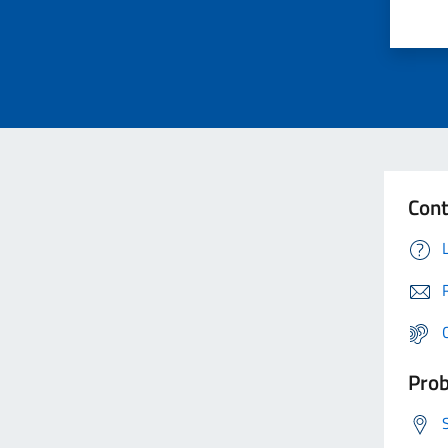
Cont
Prob