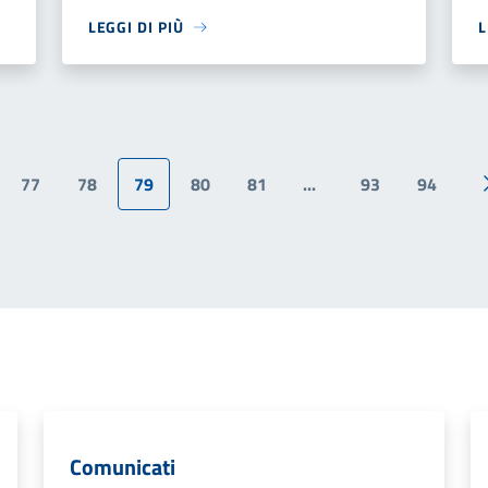
LEGGI DI PIÙ
L
77
78
79
80
81
...
93
94
ina precedente
Comunicati