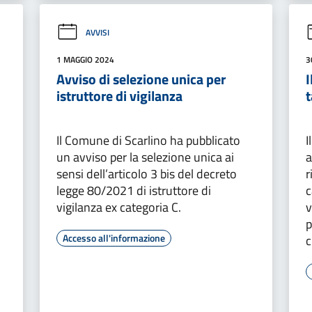
AVVISI
1 MAGGIO 2024
3
Avviso di selezione unica per
I
istruttore di vigilanza
t
Il Comune di Scarlino ha pubblicato
I
un avviso per la selezione unica ai
a
sensi dell’articolo 3 bis del decreto
r
legge 80/2021 di istruttore di
c
vigilanza ex categoria C.
v
p
Accesso all'informazione
c