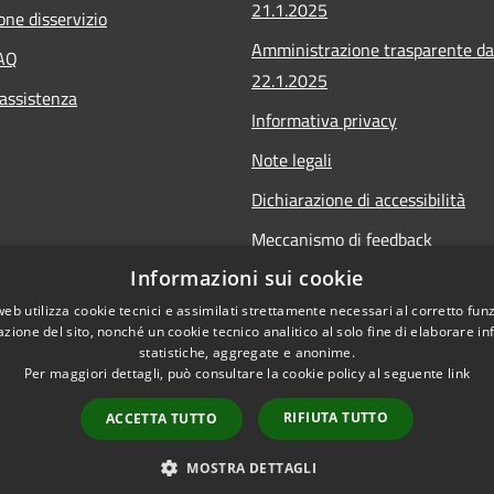
21.1.2025
one disservizio
Amministrazione trasparente da
FAQ
22.1.2025
 assistenza
Informativa privacy
Note legali
Dichiarazione di accessibilità
Meccanismo di feedback
Informazioni sui cookie
Whistleblowing
web utilizza cookie tecnici e assimilati strettamente necessari al corretto fu
azione del sito, nonché un cookie tecnico analitico al solo fine di elaborare i
statistiche, aggregate e anonime.
Per maggiori dettagli, può consultare la cookie policy al seguente
link
Copyright © 2020 • Comu
l sito
RIFIUTA TUTTO
ACCETTA TUTTO
MOSTRA DETTAGLI