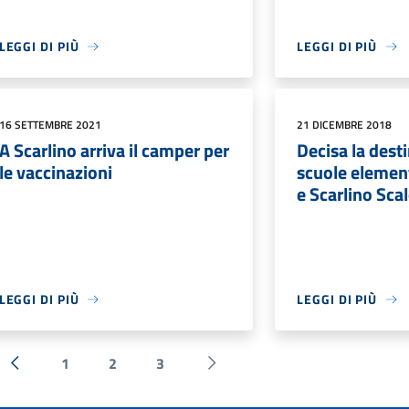
LEGGI DI PIÙ
LEGGI DI PIÙ
16 SETTEMBRE 2021
21 DICEMBRE 2018
A Scarlino arriva il camper per
Decisa la desti
le vaccinazioni
scuole element
e Scarlino Sca
LEGGI DI PIÙ
LEGGI DI PIÙ
1
2
3
« Precedente
Successiva »