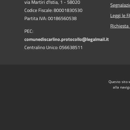
via Martiri d'Istia, 1 - 58020
Segnalazi
Codice Fiscale: 80001830530
Leggi le 
Partita IVA: 00186560538
Richiesta
PEC:
comunediscarlino.protocollo@legalmail.it
Centralino Unico: 056638511
Questo sito 
alla navig
RSS
Accessibilità
Privacy
Cookie
Mappa de