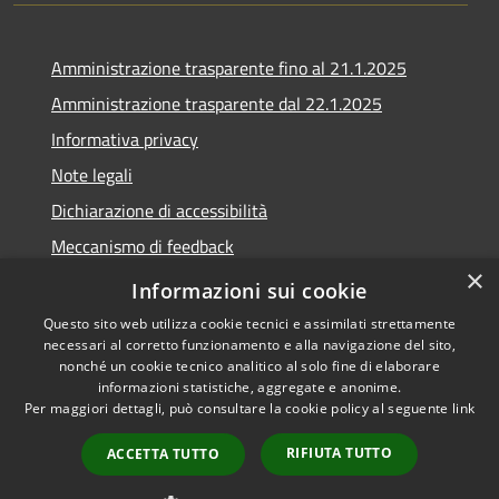
Amministrazione trasparente fino al 21.1.2025
Amministrazione trasparente dal 22.1.2025
Informativa privacy
Note legali
Dichiarazione di accessibilità
Meccanismo di feedback
×
Whistleblowing
Informazioni sui cookie
Questo sito web utilizza cookie tecnici e assimilati strettamente
necessari al corretto funzionamento e alla navigazione del sito,
nonché un cookie tecnico analitico al solo fine di elaborare
informazioni statistiche, aggregate e anonime.
RSS
Copyright © 2020 •
Per maggiori dettagli, può consultare la cookie policy al seguente
link
Accessibilità
Comune di Scarlino •
Privacy
Powered by
Municipium
•
RIFIUTA TUTTO
ACCETTA TUTTO
Cookie
Accesso redazione