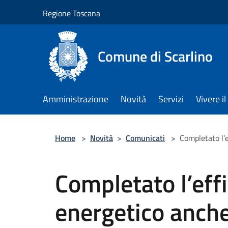
Salta al contenuto principale
Regione Toscana
Comune di Scarlino
Amministrazione
Novità
Servizi
Vivere 
Home
>
Novità
>
Comunicati
>
Completato l’
Completato l’eff
energetico anche