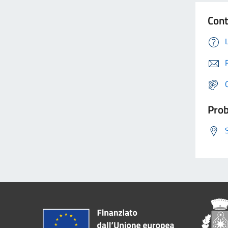
Cont
Prob