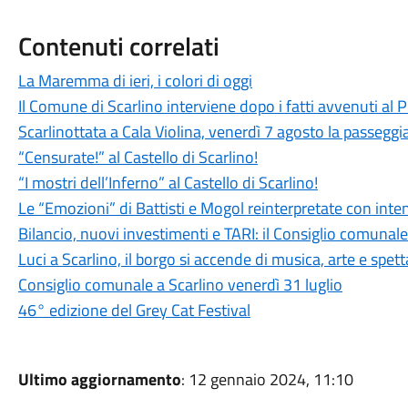
Contenuti correlati
La Maremma di ieri, i colori di oggi
Il Comune di Scarlino interviene dopo i fatti avvenuti al
Scarlinottata a Cala Violina, venerdì 7 agosto la passeggia
“Censurate!” al Castello di Scarlino!
“I mostri dell’Inferno” al Castello di Scarlino!
Le “Emozioni” di Battisti e Mogol reinterpretate con int
Bilancio, nuovi investimenti e TARI: il Consiglio comuna
Luci a Scarlino, il borgo si accende di musica, arte e spet
Consiglio comunale a Scarlino venerdì 31 luglio
46° edizione del Grey Cat Festival
Ultimo aggiornamento
: 12 gennaio 2024, 11:10