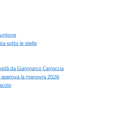
 Puntone
ta sotto le stelle
ensità da Gianmarco Carroccia
le approva la manovra 2026
tacolo