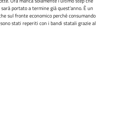
Botte. Ora manca solamente l’ultimo step che
te sarà portato a termine già quest’anno. È un
nche sul fronte economico perché consumando
ono stati reperiti con i bandi statali grazie al