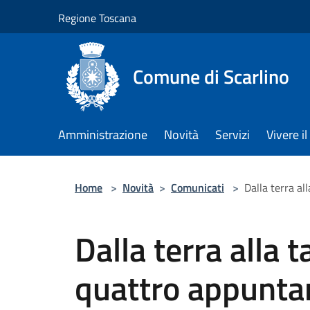
Salta al contenuto principale
Regione Toscana
Comune di Scarlino
Amministrazione
Novità
Servizi
Vivere 
Home
>
Novità
>
Comunicati
>
Dalla terra al
Dalla terra alla t
quattro appuntam