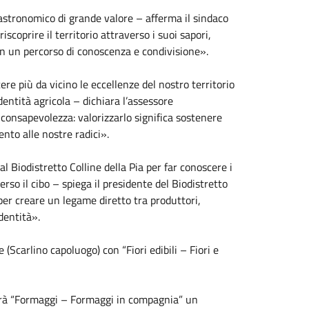
stronomico di grande valore – afferma il sindaco
coprire il territorio attraverso i suoi sapori,
 in un percorso di conoscenza e condivisione».
re più da vicino le eccellenze del nostro territorio
identità agricola – dichiara l’assessore
e consapevolezza: valorizzarlo significa sostenere
nto alle nostre radici».
al Biodistretto Colline della Pia per far conoscere i
erso il cibo – spiega il presidente del Biodistretto
er creare un legame diretto tra produttori,
dentità».
 (Scarlino capoluogo) con “Fiori edibili – Fiori e
terà “Formaggi – Formaggi in compagnia” un