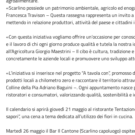
agroalimentare.
«Scarlino possiede un patrimonio ambientale, agricolo ed enoga
Francesca Travison – Questa rassegna rappresenta un invito a ris
mettendo in relazione produttori, attività del paese e cittadini
«Con questa iniziativa vogliamo offrire un’occasione per conosce
e il lavoro di chi ogni giorno produce qualità e tutela la nostra 
all’Agricoltura Giorgio Maestrini – Il cibo è cultura, tradizione 
concretamente le aziende locali e promuovere uno sviluppo atte
«L’iniziativa si inserisce nel progetto “A tavola con”, promosso d
prodotti locali a chilometro zero e raccontare il territorio attrav
Colline della Pia Adriano Baguini –. Ogni appuntamento nasce p
ristoratori e consumatori, valorizzando qualità, sostenibilità e i
Il calendario si aprirà giovedì 21 maggio al ristorante Tentazione
sapori”, una cena a tema dedicata all’utilizzo dei fiori in cucina.
Martedì 26 maggio il Bar Il Cantone (Scarlino capoluogo) ospi