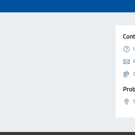
Cont
Prob