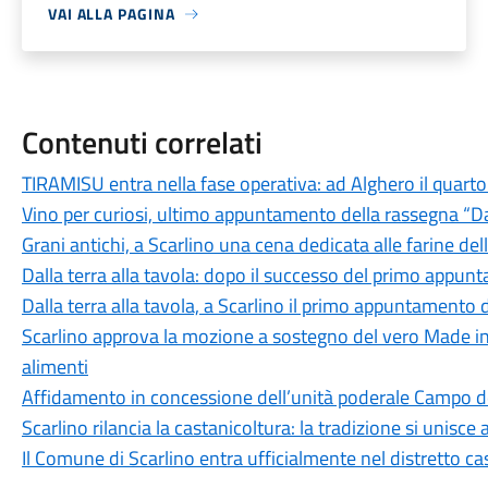
VAI ALLA PAGINA
Contenuti correlati
TIRAMISU entra nella fase operativa: ad Alghero il quarto
Vino per curiosi, ultimo appuntamento della rassegna “Dall
Grani antichi, a Scarlino una cena dedicata alle farine del
Dalla terra alla tavola: dopo il successo del primo appun
Dalla terra alla tavola, a Scarlino il primo appuntamento de
Scarlino approva la mozione a sostegno del vero Made in I
alimenti
Affidamento in concessione dell’unità poderale Campo dei
Scarlino rilancia la castanicoltura: la tradizione si unisce 
Il Comune di Scarlino entra ufficialmente nel distretto ca