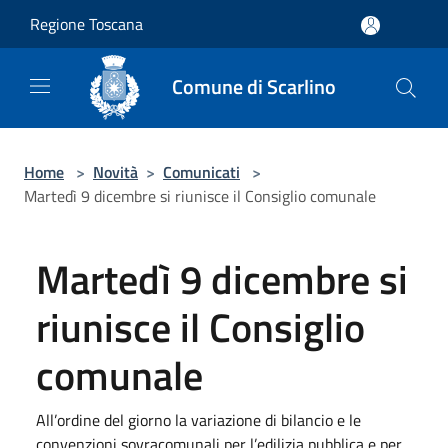
Salta al contenuto principale
Regione Toscana
Comune di Scarlino
Home
>
Novità
>
Comunicati
>
Martedì 9 dicembre si riunisce il Consiglio comunale
Martedì 9 dicembre si
riunisce il Consiglio
comunale
All’ordine del giorno la variazione di bilancio e le
convenzioni sovracomunali per l’edilizia pubblica e per