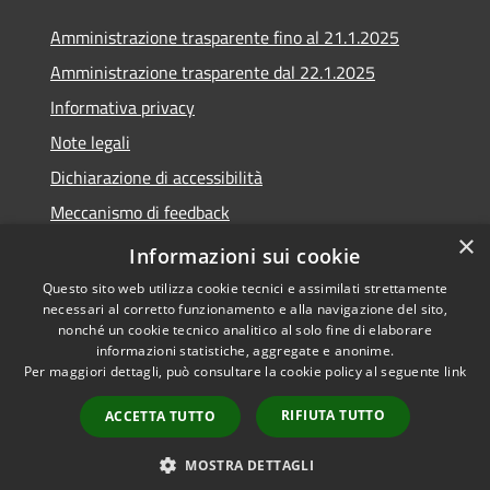
Amministrazione trasparente fino al 21.1.2025
Amministrazione trasparente dal 22.1.2025
Informativa privacy
Note legali
Dichiarazione di accessibilità
Meccanismo di feedback
×
Whistleblowing
Informazioni sui cookie
Questo sito web utilizza cookie tecnici e assimilati strettamente
necessari al corretto funzionamento e alla navigazione del sito,
nonché un cookie tecnico analitico al solo fine di elaborare
informazioni statistiche, aggregate e anonime.
RSS
Copyright © 2020 •
Per maggiori dettagli, può consultare la cookie policy al seguente
link
Accessibilità
Comune di Scarlino •
Privacy
Powered by
Municipium
•
RIFIUTA TUTTO
ACCETTA TUTTO
Cookie
Accesso redazione
Mappa del sito
MOSTRA DETTAGLI