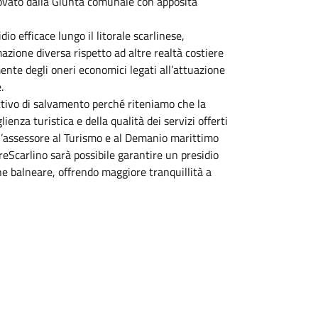
rovato dalla Giunta comunale con apposita
dio efficace lungo il litorale scarlinese,
azione diversa rispetto ad altre realtà costiere
mente degli oneri economici legati all’attuazione
.
ttivo di salvamento perché riteniamo che la
nza turistica e della qualità dei servizi offerti
e l’assessore al Turismo e al Demanio marittimo
reScarlino sarà possibile garantire un presidio
ne balneare, offrendo maggiore tranquillità a