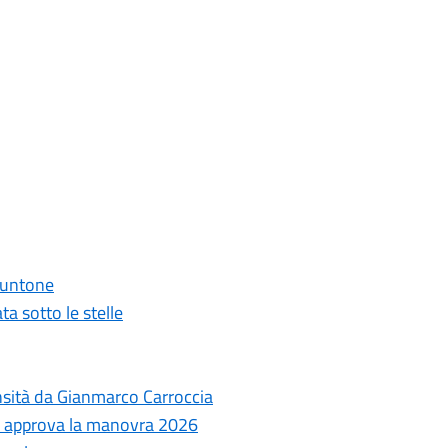
 Puntone
ta sotto le stelle
ensità da Gianmarco Carroccia
le approva la manovra 2026