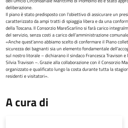
dell’Ufficio Circondariale Marittimo di Piombino ed è stato app
deliberazione.
Il piano è stato predisposto con l’obiettivo di assicurare un presi
caratterizzato da ampi tratti di spiaggia libera e da una conform
della Toscana. Il Consorzio MareScarlino si farà carico integral
del servizio, senza costi a carico dell’amministrazione comunale
«Anche quest'anno abbiamo scelto di confermare il Piano colle
sicurezza dei bagnanti sia un elemento fondamentale dell'accoglie
sul nostro litorale – dichiarano il sindaco Francesca Travison 
Silvia Travison –. Grazie alla collaborazione con il Consorzio Ma
organizzato e qualificato lungo la costa durante tutta la stagio
residenti e visitatori».
A cura di