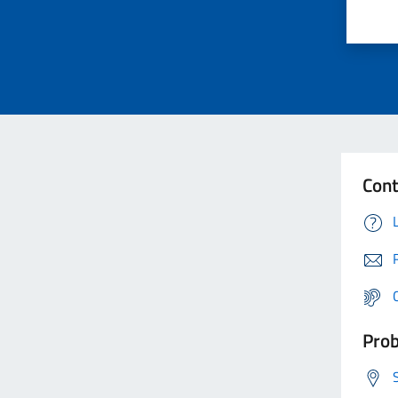
Cont
Prob