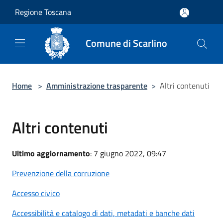
Salta al contenuto principale
Regione Toscana
Comune di Scarlino
Home
>
Amministrazione trasparente
>
Altri contenuti
Altri contenuti
Ultimo aggiornamento
: 7 giugno 2022, 09:47
Prevenzione della corruzione
Accesso civico
Accessibilità e catalogo di dati, metadati e banche dati