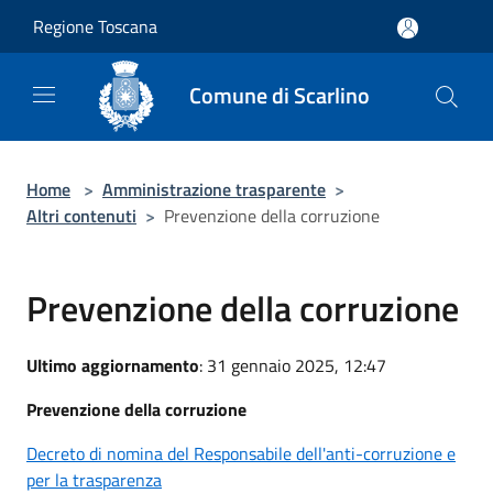
Salta al contenuto principale
Regione Toscana
Comune di Scarlino
Home
>
Amministrazione trasparente
>
Altri contenuti
>
Prevenzione della corruzione
Prevenzione della corruzione
Ultimo aggiornamento
: 31 gennaio 2025, 12:47
Prevenzione della corruzione
Decreto di nomina del Responsabile dell'anti-corruzione e
per la trasparenza