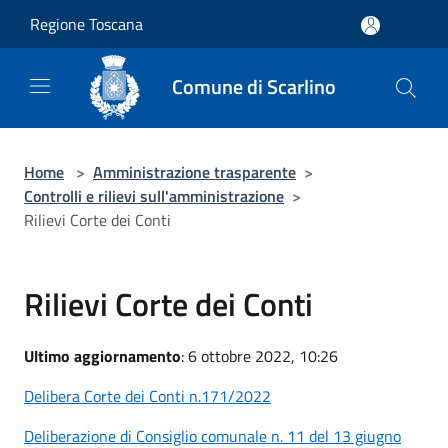
Salta al contenuto principale
Regione Toscana
Comune di Scarlino
Home
>
Amministrazione trasparente
>
Controlli e rilievi sull'amministrazione
>
Rilievi Corte dei Conti
Rilievi Corte dei Conti
Ultimo aggiornamento
: 6 ottobre 2022, 10:26
Delibera Corte dei Conti n.171/2022
Deliberazione di Consiglio comunale n. 11 del 13 giugno