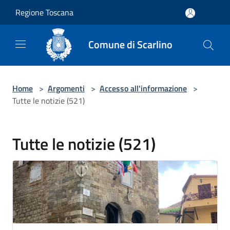
Salta al contenuto principale
Regione Toscana
Comune di Scarlino
Home
>
Argomenti
>
Accesso all'informazione
>
Tutte le notizie (521)
Tutte le notizie (521)